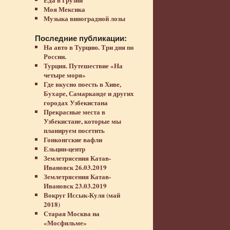
Моя Мексика
Музыка виноградной лозы
Последние публикации:
На авто в Турцию. Три дня по
России.
Турция. Путешествие «На
четыре моря»
Где вкусно поесть в Хиве,
Бухаре, Самарканде и других
городах Узбекистана
Прекрасные места в
Узбекистане, которые мы
планируем посетить
Гонконгские вафли
Ельцин-центр
Землетрясения Катав-
Ивановск 26.03.2019
Землетрясения Катав-
Ивановск 23.03.2019
Вокруг Иссык-Куля (май
2018)
Старая Москва на
«Мосфильме»