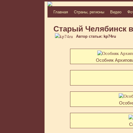
Главная
Cтраны, регионы
Видео
Фо
Перейти
к
Старый Челябинск в
содержимому
Автор статьи: kp74ru
Особняк Архипова
Особня
С