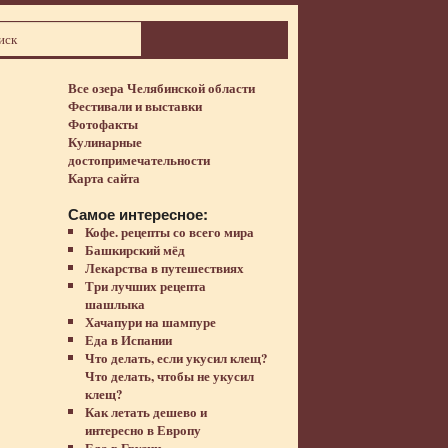
Все озера Челябинской области
Фестивали и выставки
Фотофакты
Кулинарные
достопримечательности
Карта сайта
Самое интересное:
Кофе. рецепты со всего мира
Башкирский мёд
Лекарства в путешествиях
Три лучших рецепта
шашлыка
Хачапури на шампуре
Еда в Испании
Что делать, если укусил клещ?
Что делать, чтобы не укусил
клещ?
Как летать дешево и
интересно в Европу
Еда в Грузии