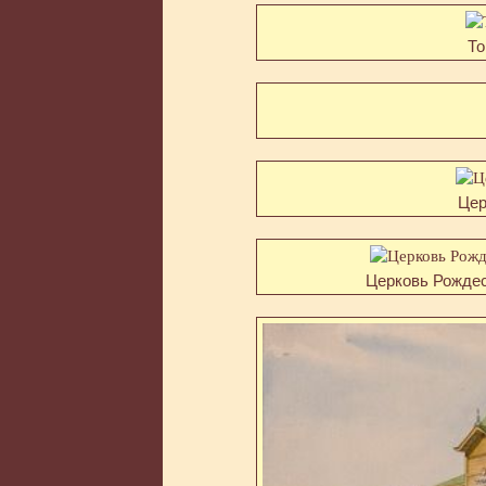
То
Цер
Церковь Рождес