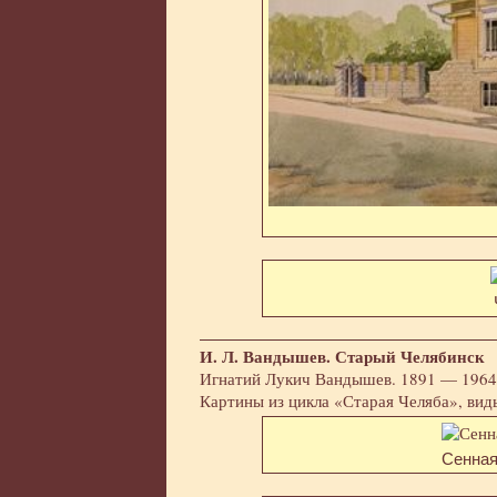
И. Л. Вандышев. Старый Челябинск
Игнатий Лукич Вандышев. 1891 — 1964.
Картины из цикла «Старая Челяба», вид
Сенная