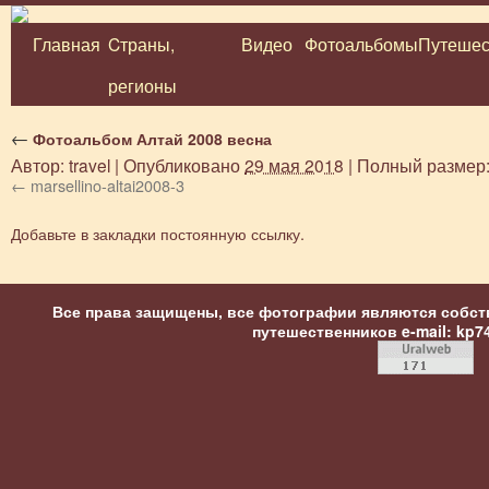
Главная
Cтраны,
Видео
Фотоальбомы
Путешес
Перейти
регионы
к
содержимому
←
Фотоальбом Алтай 2008 весна
Автор:
travel
|
Опубликовано
29 мая 2018
|
Полный размер
marsellino-altai2008-3
Добавьте в закладки
постоянную ссылку
.
Все права защищены, все фотографии являются собст
путешественников
e-mail: kp7