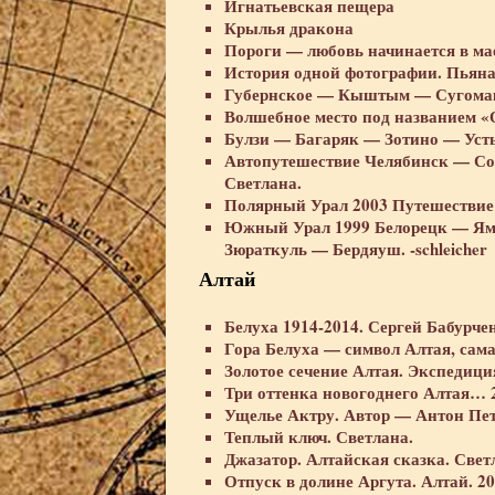
Игнатьевская пещера
Крылья дракона
Пороги — любовь начинается в ма
История одной фотографии. Пьяна
Губернское — Кыштым — Сугомак
Волшебное место под названием «
Булзи — Багаряк — Зотино — Усть
Автопутешествие Челябинск — Сол
Светлана.
Полярный Урал 2003 Путешествие в
Южный Урал 1999 Белорецк — Ям
Зюраткуль — Бердяуш. -schleicher
Алтай
Белуха 1914-2014. Сергей Бабурче
Гора Белуха — символ Алтая, сама
Золотое сечение Алтая. Экспедиц
Три оттенка новогоднего Алтая… 2
Ущелье Актру. Автор — Антон Пе
Теплый ключ. Светлана.
Джазатор. Алтайская сказка. Свет
Отпуск в долине Аргута. Алтай. 201