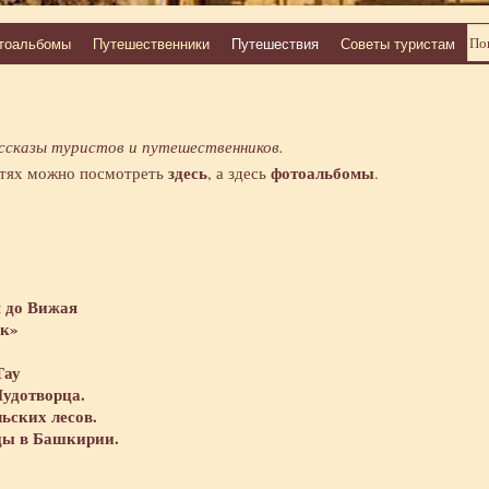
тоальбомы
Путешественники
Путешествия
Советы туристам
ссказы туристов и путешественников.
здесь
фотоальбомы
стях можно посмотреть
, а здесь
.
 до Вижая
ик»
Тау
Чудотворца.
ьских лесов.
цы в Башкирии.