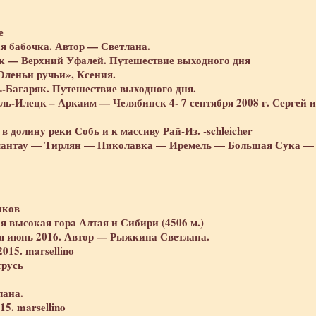
е
я бабочка. Автор — Светлана.
 — Верхний Уфалей. Путешествие выходного дня
Оленьи ручьи», Ксения
.
-Багаряк. Путешествие выходного дня.
ь-Илецк – Аркаим — Челябинск 4- 7 сентября 2008 г. Сергей и
 долину реки Собь и к массиву Рай-Из. -schleicher
антау — Тирлян — Николавка — Иремель — Большая Сука —
нков
я высокая гора Алтая и Сибири (4506 м.)
ия июнь 2016. Автор — Рыжкина Светлана.
015. marsellino
трусь
лана.
5. marsellino