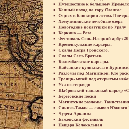
Путешествие к большому Иремел
Конный поход на гору Ялангас
Отдых в Башкирии летом. Поездка
Хомутининские лечебные озера
Новогодние покатушки по Уралу
Коркино — Роза
Фестиваль Соль-Илецкий арбуз 20
Кременкульские карьеры.
Скалы Петра Гронского.
Скалы Семь Братьев.
Билимбаевские карьеры.
Кайсацкие кулпытасы в Буртинск
Разломы под Магниткой. Кто раск
Троицк- музей под открытым небо
Уха из стерляди
Шабровский тальковый карьер «С
Берёзовские пески
Магнитские разломы. Таинственн
Сикияз-Тамак — символ Южного 
Чудеса Аркаима
Бажовский фестиваль
Пещера Колокольная