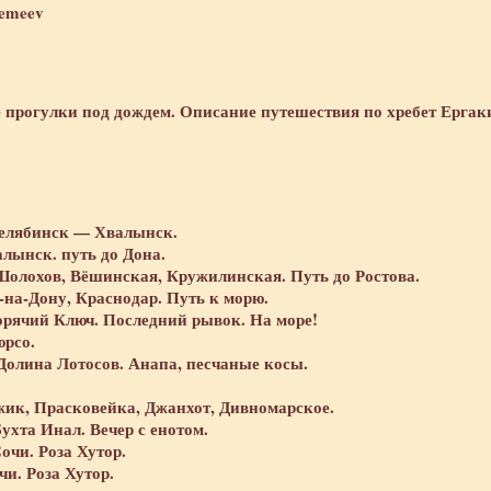
remeev
е прогулки под дождем. Описание путешествия по хребет Ергак
 Челябинск — Хвалынск.
алынск. путь до Дона.
 Шолохов, Вёшинская, Кружилинская. Путь до Ростова.
-на-Дону, Краснодар. Путь к морю.
орячий Ключ. Последний рывок. На море!
юрсо.
 Долина Лотосов. Анапа, песчаные косы.
жик, Прасковейка, Джанхот, Дивномарское.
Бухта Инал. Вечер с енотом.
очи. Роза Хутор.
и. Роза Хутор.