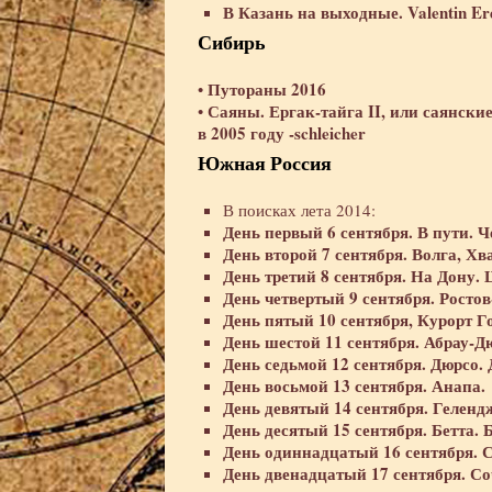
В Казань на выходные. Valentin E
Сибирь
Путораны 2016
•
Саяны. Ергак-тайга II, или саянски
•
в 2005 году -schleicher
Южная Россия
В поисках лета 2014:
День первый 6 сентября. В пути.
День второй 7 сентября. Волга, Хв
День третий 8 сентября. На Дону.
День четвертый 9 сентября. Ростов
День пятый 10 сентября, Курорт Г
День шестой 11 сентября. Абрау-Д
День седьмой 12 сентября. Дюрсо.
День восьмой 13 сентября. Анапа.
День девятый 14 сентября. Геленд
День десятый 15 сентября. Бетта. 
День одиннадцатый 16 сентября. С
День двенадцатый 17 сентября. Соч