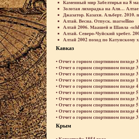
Каменный мир Забелтирья на 8 мар
Золотая лихорадка на Аля… Алтае. 
Джазатор. Казахи. Альберт. 2010. m
Алтай. Весна. Отпуск. marsellino
Алтай 2006. Маашей и Шавла -schl
Алтай. Северо-Чуйский хребет. 2004
Алтай 2002 поход по Катунскому хр
Кавказ
Отчет о горном спортивном походе 3
•
Отчет о горном спортивном походе 3
•
Отчет о горном спортивном походе 3
•
Отчет о горном спортивном походе 1
•
Отчет о горном спортивном походе 4
•
Отчет о горном спортивном походе 5
•
Отчет о горном спортивном походе 3
•
Отчет о горном спортивном походе 5
•
Отчет о горном спортивном походе 4
•
Отчет о горном спортивном походе 
•
Крым
Катастрофа 1854 года
•