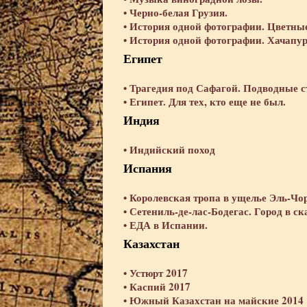
•
Черно-белая Грузия.
•
История одной фотографии. Цветные
•
История одной фотографии. Хачапур
Египет
•
Трагедия под Сафагой. Подводные с
•
Египет. Для тех, кто еще не был.
Индия
•
Индийский поход
Испания
•
Королевская тропа в ущелье Эль-Чо
•
Сетениль-де-лас-Бодегас. Город в ск
•
ЕДА в Испании.
Казахстан
•
Устюрт 2017
•
Каспий 2017
•
Южный Казахстан на майские 2014