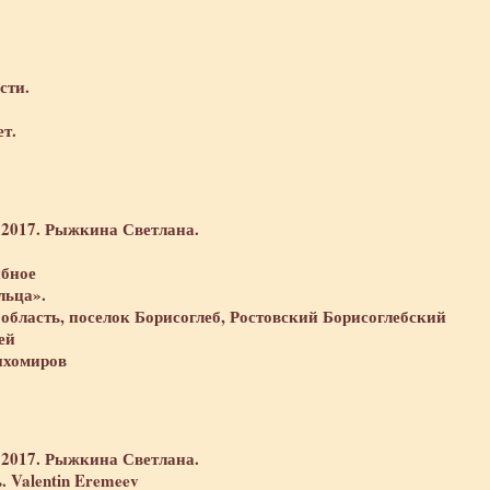
сти.
т.
2017. Рыжкина Светлана.
ыбное
льца».
область, поселок Борисоглеб, Ростовский Борисоглебский
ей
ихомиров
2017. Рыжкина Светлана.
. Valentin Eremeev