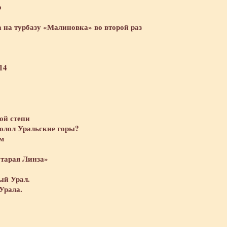
ю
 на турбазу «Малиновка» во второй раз
14
ой степи
олол Уральские горы?
м
тарая Линза»
ый Урал.
Урала.