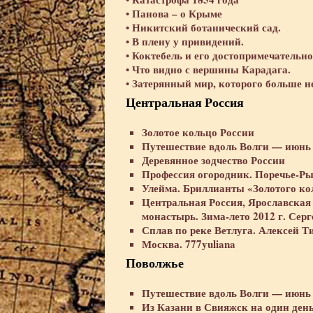
Панова – о Крыме
•
Никитский ботанический сад.
•
В плену у привидений.
•
Коктебель и его достопримечательно
•
Что видно с вершины Карадага.
•
Затерянный мир, которого больше не
•
Центральная Россия
Золотое кольцо России
Путешествие вдоль Волги — июнь 
Деревянное зодчество России
Профессия огородник. Поречье-Р
Улейма. Бриллианты «Золотого ко
Центральная Россия, Ярославская 
монастырь. Зима-лето 2012 г. Серг
Сплав по реке Ветлуга. Алексей Т
Москва. 777yuliana
Поволжье
Путешествие вдоль Волги — июнь 
Из Казани в Свияжск на один день