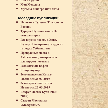
Моя Мексика
Музыка виноградной лозы
Последние публикации:
На авто в Турцию. Три дня по
России.
Турция. Путешествие «На
четыре моря»
Где вкусно поесть в Хиве,
Бухаре, Самарканде и других
городах Узбекистана
Прекрасные места в
Узбекистане, которые мы
планируем посетить
Гонконгские вафли
Ельцин-центр
Землетрясения Катав-
Ивановск 26.03.2019
Землетрясения Катав-
Ивановск 23.03.2019
Вокруг Иссык-Куля (май
2018)
Старая Москва на
«Мосфильме»