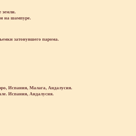
 земли.
и на шампуре.
ъемки затонувшего парома.
рро, Испания, Малага, Андалусия.
але. Испания, Андалусия.