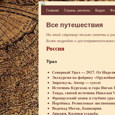
Главная
Cтраны, регионы
Видео
Фо
Перейти
к
Все путешествия
содержимому
На этой странице только отчеты и ра
Более подробно о достопримечательно
Россия
Урал
Северный Урал — 2017. От Ивделя
Экскурсия на фабрику «Оружейн
Зюраткуль. Автор — eyecat
Источник Кургазак и гора Янган-
Тавда, святой источник Николая 
Французский замок в глубине урал
Йортбика. Реликтовые лиственни
Водопад Могак, Башкирия.
Аркаим. Казачья усадьба.