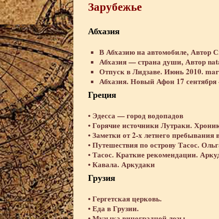
Зарубежье
Абхазия
В Абхазию на автомобиле, Автор С
Абхазия — страна души, Автор na
Отпуск в Лидзаве. Июнь 2010. mars
Абхазия. Новый Афон 17 сентября 
Греция
Эдесса — город водопадов
•
Горячие источники Лутраки. Хроник
•
Заметки от 2-х летнего пребывания 
•
Путешествия по острову Тасос. Ольг
•
Тасос. Краткие рекомендации. Арку
•
•
Кавала. Аркудаки
Грузия
•
Гергетская церковь.
•
Еда в Грузии.
•
Музыка виноградной лозы.