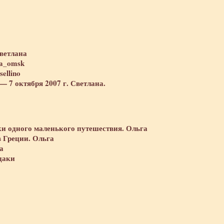
ветлана
ta_omsk
ellino
— 7 октября 2007 г. Светлана.
и одного маленького путешествия. Ольга
в Греции. Ольга
а
даки