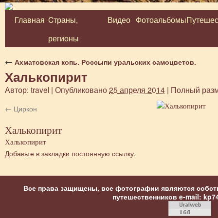
Главная
Cтраны,
Видео
Фотоальбомы
Путешес
Перейти
регионы
к
содержимому
←
Ахматовская копь. Россыпи уральских самоцветов.
Халькопирит
Автор:
travel
|
Опубликовано
25 апреля 2014
|
Полный раз
Циркон
Халькопирит
Халькопирит
Добавьте в закладки
постоянную ссылку
.
Все права защищены, все фотографии являются собст
путешественников
e-mail: kp7