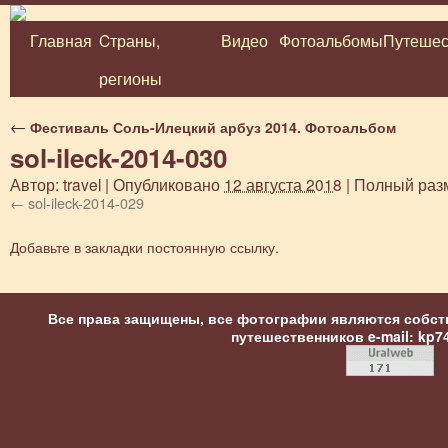
Главная
Cтраны,
Видео
Фотоальбомы
Путешес
Перейти
регионы
к
содержимому
←
Фестиваль Соль-Илецкий арбуз 2014. Фотоальбом
sol-ileck-2014-030
Автор:
travel
|
Опубликовано
12 августа 2018
|
Полный раз
sol-ileck-2014-029
Добавьте в закладки
постоянную ссылку
.
Все права защищены, все фотографии являются собст
путешественников
e-mail: kp7