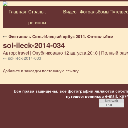
Главная
Cтраны,
Видео
Фотоальбомы
Путешес
Перейти
регионы
к
содержимому
←
Фестиваль Соль-Илецкий арбуз 2014. Фотоальбом
sol-ileck-2014-034
Автор:
travel
|
Опубликовано
12 августа 2018
|
Полный раз
sol-ileck-2014-033
Добавьте в закладки
постоянную ссылку
.
Все права защищены, все фотографии являются собст
путешественников
e-mail: kp7