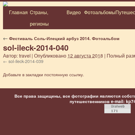
Главная
Cтраны,
Видео
Фотоальбомы
Путешес
Перейти
регионы
к
содержимому
←
Фестиваль Соль-Илецкий арбуз 2014. Фотоальбом
sol-ileck-2014-040
Автор:
travel
|
Опубликовано
12 августа 2018
|
Полный раз
sol-ileck-2014-039
Добавьте в закладки
постоянную ссылку
.
Все права защищены, все фотографии являются собст
путешественников
e-mail: kp7