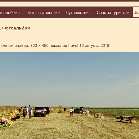
тоальбомы
Путешественники
Путешествия
Советы туристам
. Фотоальбом
олный размер:
800 × 450
пикселей
travel
12 августа 2018