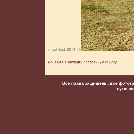
sol-ileck-2014-064
Добавьте в закладки
постоянную ссылку
.
Все права защищены, все фотог
путеше