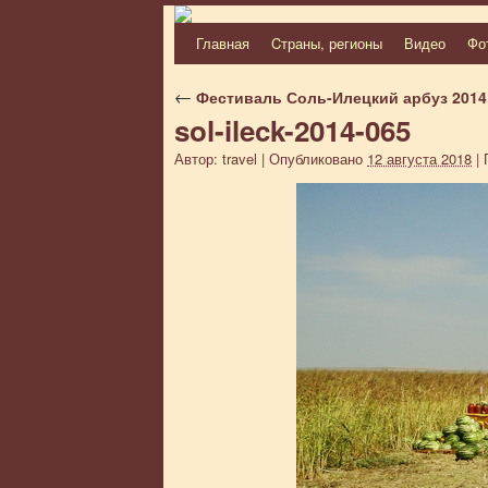
Главная
Cтраны, регионы
Видео
Фо
Перейти
к
←
Фестиваль Соль-Илецкий арбуз 2014
sol-ileck-2014-065
содержимому
Автор:
travel
|
Опубликовано
12 августа 2018
|
П