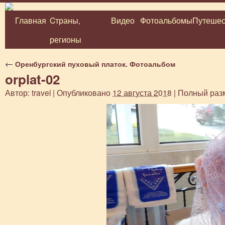
Главная
Cтраны,
Видео
Фотоальбомы
Путешес
Перейти
регионы
к
содержимому
←
Оренбургский пуховый платок. Фотоальбом
orplat-02
Автор:
travel
|
Опубликовано
12 августа 2018
|
Полный раз