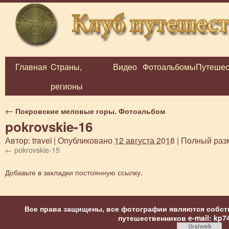
Главная
Cтраны,
Видео
Фотоальбомы
Путешес
Перейти
регионы
к
содержимому
←
Покровские меловые горы. Фотоальбом
pokrovskie-16
Автор:
travel
|
Опубликовано
12 августа 2018
|
Полный раз
pokrovskie-15
Добавьте в закладки
постоянную ссылку
.
Все права защищены, все фотографии являются собст
путешественников
e-mail: kp7