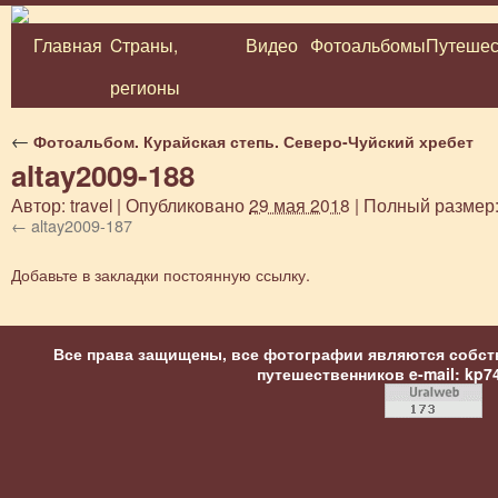
Главная
Cтраны,
Видео
Фотоальбомы
Путешес
Перейти
регионы
к
содержимому
←
Фотоальбом. Курайская степь. Северо-Чуйский хребет
altay2009-188
Автор:
travel
|
Опубликовано
29 мая 2018
|
Полный размер
altay2009-187
Добавьте в закладки
постоянную ссылку
.
Все права защищены, все фотографии являются собст
путешественников
e-mail: kp7