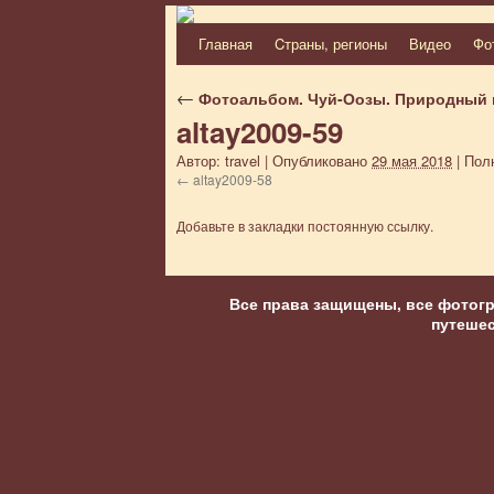
Главная
Cтраны, регионы
Видео
Фо
Перейти
к
←
Фотоальбом. Чуй-Оозы. Природный 
altay2009-59
содержимому
Автор:
travel
|
Опубликовано
29 мая 2018
|
Полн
altay2009-58
Добавьте в закладки
постоянную ссылку
.
Все права защищены, все фотог
путеше