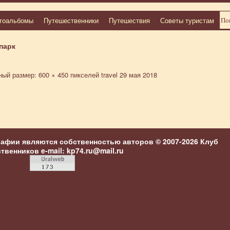
тоальбомы
Путешественники
Путешествия
Советы туристам
парк
ый размер:
600 × 450
пикселей
travel
29 мая 2018
рафии являются собственностью авторов © 2007-2026
Клуб
ственников
e-mail: kp74.ru@mail.ru