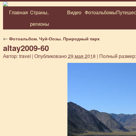
Главная
Cтраны,
Видео
Фотоальбомы
Путешес
Перейти
регионы
к
содержимому
←
Фотоальбом. Чуй-Оозы. Природный парк
altay2009-60
Автор:
travel
|
Опубликовано
29 мая 2018
|
Полный размер