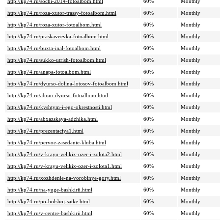
http://kp74.ru/sochi-2014-fotoalbom.html
60%
Monthly
http://kp74.ru/roza-xutor-trassy-fotoalbom.html
60%
Monthly
http://kp74.ru/roza-xutor-fotoalbom.html
60%
Monthly
http://kp74.ru/praskaveevka-fotoalbom.html
60%
Monthly
http://kp74.ru/buxta-inal-fotoalbom.html
60%
Monthly
http://kp74.ru/sukko-utrish-fotoalbom.html
60%
Monthly
http://kp74.ru/anapa-fotoalbom.html
60%
Monthly
http://kp74.ru/dyurso-dolina-lotosov-fotoalbom.html
60%
Monthly
http://kp74.ru/abrau-dyurso-fotoalbom.html
60%
Monthly
http://kp74.ru/kyshtym-i-ego-okrestnosti.html
60%
Monthly
http://kp74.ru/abxazskaya-adzhika.html
60%
Monthly
http://kp74.ru/prezentaciya1.html
60%
Monthly
http://kp74.ru/pervoe-zasedanie-kluba.html
60%
Monthly
http://kp74.ru/v-krayu-velikix-ozer-i-zolota2.html
60%
Monthly
http://kp74.ru/v-krayu-velikix-ozer-i-zolota1.html
60%
Monthly
http://kp74.ru/xozhdenie-na-vorobinye-gory.html
60%
Monthly
http://kp74.ru/na-yuge-bashkirii.html
60%
Monthly
http://kp74.ru/po-bolshoj-satke.html
60%
Monthly
http://kp74.ru/v-centre-bashkirii.html
60%
Monthly