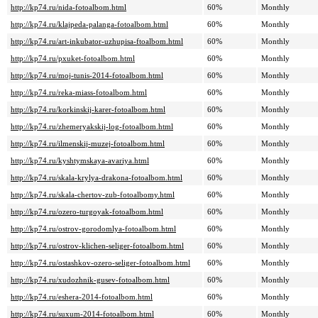
http://kp74.ru/nida-fotoalbom.html
60%
Monthly
http://kp74.ru/klajpeda-palanga-fotoalbom.html
60%
Monthly
http://kp74.ru/art-inkubator-uzhupisa-ftoalbom.html
60%
Monthly
http://kp74.ru/pxuket-fotoalbom.html
60%
Monthly
http://kp74.ru/moj-tunis-2014-fotoalbom.html
60%
Monthly
http://kp74.ru/reka-miass-fotoalbom.html
60%
Monthly
http://kp74.ru/korkinskij-karer-fotoalbom.html
60%
Monthly
http://kp74.ru/zhemeryakskij-log-fotoalbom.html
60%
Monthly
http://kp74.ru/ilmenskij-muzej-fotoalbom.html
60%
Monthly
http://kp74.ru/kyshtymskaya-avariya.html
60%
Monthly
http://kp74.ru/skala-krylya-drakona-fotoalbom.html
60%
Monthly
http://kp74.ru/skala-chertov-zub-fotoalbomy.html
60%
Monthly
http://kp74.ru/ozero-turgoyak-fotoalbom.html
60%
Monthly
http://kp74.ru/ostrov-gorodomlya-fotoalbom.html
60%
Monthly
http://kp74.ru/ostrov-klichen-seliger-fotoalbom.html
60%
Monthly
http://kp74.ru/ostashkov-ozero-seliger-fotoalbom.html
60%
Monthly
http://kp74.ru/xudozhnik-gusev-fotoalbom.html
60%
Monthly
http://kp74.ru/eshera-2014-fotoalbom.html
60%
Monthly
http://kp74.ru/suxum-2014-fotoalbom.html
60%
Monthly