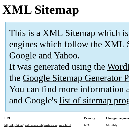
XML Sitemap
This is a XML Sitemap which is
engines which follow the XML S
Google and Yahoo.
It was generated using the
Word
the
Google Sitemap Generator P
You can find more information
and Google's
list of sitemap pr
URL
Priority
Change frequen
http://kp74.ru/peshhera-shulgan-tash-kapova.html
60%
Monthly