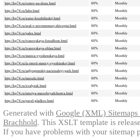
http://kp74.ru/rostov-na-donu.html
60%
Monthly
http://kp74.ru/lider.html
60%
Monthly
http://kp74.ru/xutor-kruzhilinskij.html
60%
Monthly
http://kp74.ru/ural-v-sovremennoj-zhivopisi.html
60%
Monthly
http://kp74.ru/palex.html
60%
Monthly
http://kp74.ru/ivanovskaya-fotoalbom.html
60%
Monthly
http://kp74.ru/ivanovskaya-oblast.html
60%
Monthly
http://kp74.ru/stanica-vyoshenskaya.html
60%
Monthly
http://kp74.ru/iz-istorii-stanicy-vyoshinskoj.html
60%
Monthly
http://kp74.ru/sajlyugemskij-nacionalnyj-park.html
60%
Monthly
http://kp74.ru/tanxulu.html
60%
Monthly
http://kp74.ru/xvalynsk.html
60%
Monthly
http://kp74.ru/istoriya-staroobryadchestva.html
60%
Monthly
http://kp74.ru/pavel-gladkov.html
60%
Monthly
Generated with
Google (XML) Sitemaps G
Brachhold
. This XSLT template is releas
If you have problems with your sitemap p