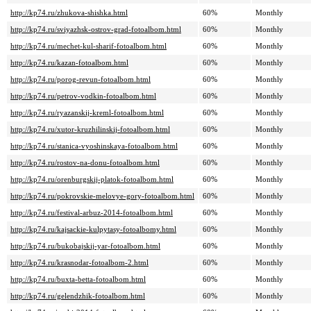
http://kp74.ru/zhukova-shishka.html
60%
Monthly
http://kp74.ru/sviyazhsk-ostrov-grad-fotoalbom.html
60%
Monthly
http://kp74.ru/mechet-kul-sharif-fotoalbom.html
60%
Monthly
http://kp74.ru/kazan-fotoalbom.html
60%
Monthly
http://kp74.ru/porog-revun-fotoalbom.html
60%
Monthly
http://kp74.ru/petrov-vodkin-fotoalbom.html
60%
Monthly
http://kp74.ru/ryazanskij-kreml-fotoalbom.html
60%
Monthly
http://kp74.ru/xutor-kruzhilinskij-fotoalbom.html
60%
Monthly
http://kp74.ru/stanica-vyoshinskaya-fotoalbom.html
60%
Monthly
http://kp74.ru/rostov-na-donu-fotoalbom.html
60%
Monthly
http://kp74.ru/orenburgskij-platok-fotoalbom.html
60%
Monthly
http://kp74.ru/pokrovskie-melovye-gory-fotoalbom.html
60%
Monthly
http://kp74.ru/festival-arbuz-2014-fotoalbom.html
60%
Monthly
http://kp74.ru/kajsackie-kulpytasy-fotoalbomy.html
60%
Monthly
http://kp74.ru/bukobajskij-yar-fotoalbom.html
60%
Monthly
http://kp74.ru/krasnodar-fotoalbom-2.html
60%
Monthly
http://kp74.ru/buxta-betta-fotoalbom.html
60%
Monthly
http://kp74.ru/gelendzhik-fotoalbom.html
60%
Monthly