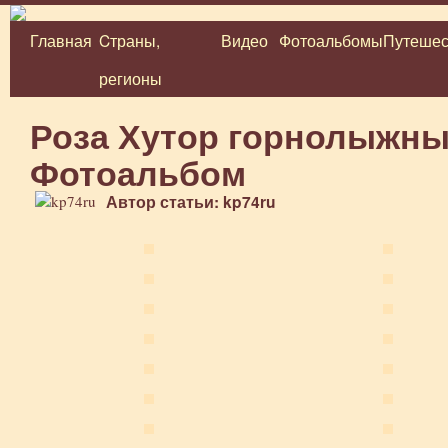
Главная
Cтраны,
Видео
Фотоальбомы
Путешес
Перейти
регионы
к
содержимому
Роза Хутор горнолыжны
Фотоальбом
Автор статьи: kp74ru