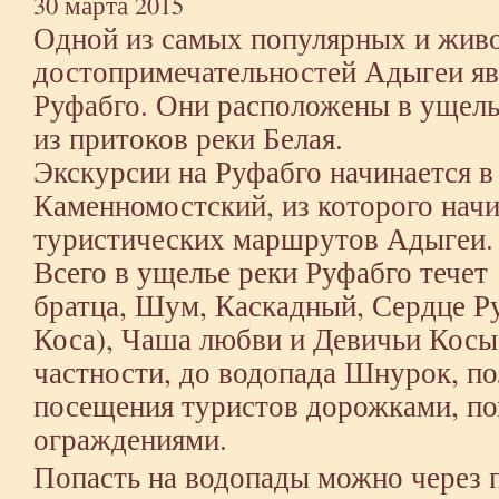
30 марта 2015
Одной из самых популярных и жив
достопримечательностей Адыгеи я
Руфабго. Они расположены в ущель
из притоков реки Белая.
Экскурсии на Руфабго начинается в
Каменномостский, из которого нач
туристических маршрутов Адыгеи.
Всего в ущелье реки Руфабго течет
братца, Шум, Каскадный, Сердце Р
Коса), Чаша любви и Девичьи Косы
частности, до водопада Шнурок, п
посещения туристов дорожками, п
ограждениями.
Попасть на водопады можно через п