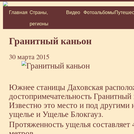
Главная
Cтраны,
Видео
Фотоальбомы
Путешес
Перейти
регионы
к
содержимому
Гранитный каньон
30 марта 2015
Южнее станицы Даховская располо
достопримечательность Гранитный 
Известно это место и под другими 
ущелье и Ущелье Блокгауз.
Протяженность ущелья составляет 4
метров.