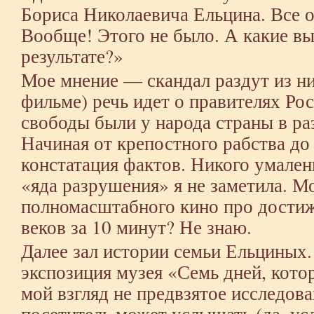
Бориса Николаевича Ельцина. Все о
Вообще! Этого не было. А какие вы
результате?»
Мое мнение — скандал раздут из ни
фильме) речь идет о правителях Рос
свободы были у народа страны в ра
Начиная от крепостного рабства до
констатация фактов. Никого умален
«яда разрушения» я не заметила. 
полномасштабного кино про достиж
веков за 10 минут? Не знаю.
Далее зал истории семьи Ельциных.
экспозиция музея «Семь дней, кот
мой взгляд не предвзятое исследов
посетитель может услышать (да, ус