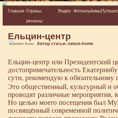
Главная
Cтраны,
Видео
Фотоальбомы
Путешес
Перейти
регионы
к
содержимому
Ельцин-центр
Автор статьи: nature-home
Ельцин-центр или Президентский це
достопримечательность Екатеринбур
сути, рекомендую к обязательному
Это общественный, культурный и об
проводят различные мероприятия, в
Но целью моего посещения был Муз
посвящённый современной политич
личности первого президента Росси