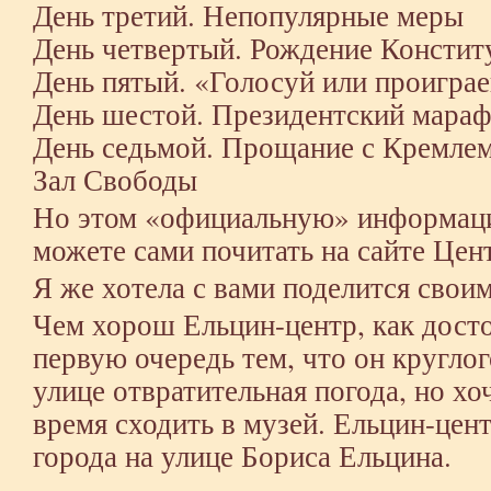
День третий. Непопулярные меры
День четвертый. Рождение Констит
День пятый. «Голосуй или проигра
День шестой. Президентский мара
День седьмой. Прощание с Кремле
Зал Свободы
Но этом «официальную» информаци
можете сами почитать на сайте Цен
Я же хотела с вами поделится свои
Чем хорош Ельцин-центр, как дост
первую очередь тем, что он круглог
улице отвратительная погода, но хоч
время сходить в музей. Ельцин-цент
города на улице Бориса Ельцина.