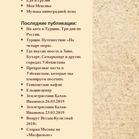
Моя Мексика
Музыка виноградной лозы
Последние публикации:
На авто в Турцию. Три дня по
России.
Турция. Путешествие «На
четыре моря»
Где вкусно поесть в Хиве,
Бухаре, Самарканде и других
городах Узбекистана
Прекрасные места в
Узбекистане, которые мы
планируем посетить
Гонконгские вафли
Ельцин-центр
Землетрясения Катав-
Ивановск 26.03.2019
Землетрясения Катав-
Ивановск 23.03.2019
Вокруг Иссык-Куля (май
2018)
Старая Москва на
«Мосфильме»