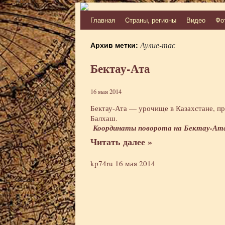
Главная
Cтраны, регионы
Видео
Фо
Перейти
к
Архив метки:
Аулие-тас
содержимому
Бектау-Ата
16 мая 2014
Бектау-Ата — урочище в Казахстане, пр
Балхаш.
Координаты поворота на Бектау-Ата
Читать далее »
kp74ru
16 мая 2014