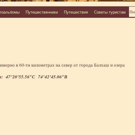
тоальбомы
Путешественники
Путешествия
Советы туристам
имерно в 60-ти километрах на север от города Балхаш и озера
: 47°20’55.56″С 74°42’45.06″В