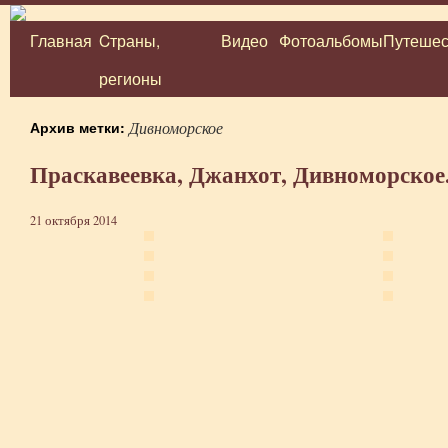
Главная
Cтраны,
Видео
Фотоальбомы
Путешес
Перейти
регионы
к
содержимому
Архив метки:
Дивноморское
Праскавеевка, Джанхот, Дивноморское
21 октября 2014