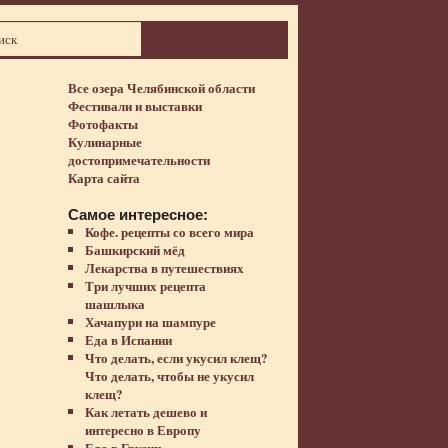
Все озера Челябинской области
Фестивали и выставки
Фотофакты
Кулинарные
достопримечательности
Карта сайта
Самое интересное:
Кофе. рецепты со всего мира
Башкирский мёд
Лекарства в путешествиях
Три лучших рецепта
шашлыка
Хачапури на шампуре
Еда в Испании
Что делать, если укусил клещ?
Что делать, чтобы не укусил
клещ?
Как летать дешево и
интересно в Европу
Еда в Грузии