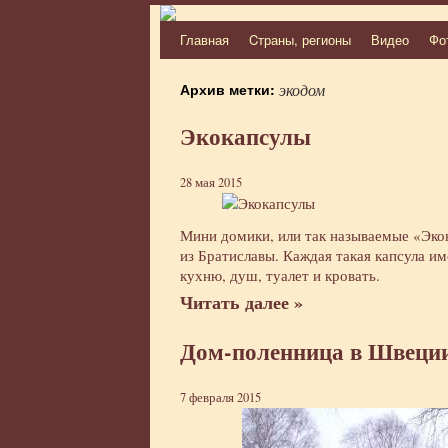
Главная
Cтраны, регионы
Видео
Фо
Перейти
к
Архив метки:
экодом
содержимому
Экокапсулы
28 мая 2015
Мини домики, или так называемые «Экок
из Братиславы. Каждая такая капсула им
кухню, душ, туалет и кровать.
Читать далее »
Дом-поленница в Швеци
7 февраля 2015