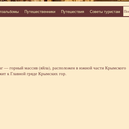
тоальбомы
Путешественники
Путешествия
Советы туристам
аг — горный массив (яйла), расположен в южной части Крымского
жит к Главной гряде Крымских гор.