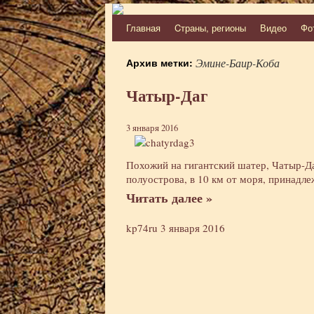
Главная
Cтраны, регионы
Видео
Фо
Перейти
к
Архив метки:
Эмине-Баир-Коба
содержимому
Чатыр-Даг
3 января 2016
Похожий на гигантский шатер, Чатыр-Д
полуострова, в 10 км от моря, принадле
Читать далее »
kp74ru
3 января 2016