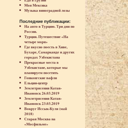
Моя Мексика
Музыка виноградной лозы
Последние публикации:
На авто в Турцию. Три дня по
России.
Турция. Путешествие «На
четыре моря»
Где вкусно поесть в Хиве,
Бухаре, Самарканде и других
городах Узбекистана
Прекрасные места в
Узбекистане, которые мы
планируем посетить
Гонконгские вафли
Ельцин-центр
Землетрясения Катав-
Ивановск 26.03.2019
Землетрясения Катав-
Ивановск 23.03.2019
Вокруг Иссык-Куля (май
2018)
Старая Москва на
«Мосфильме»