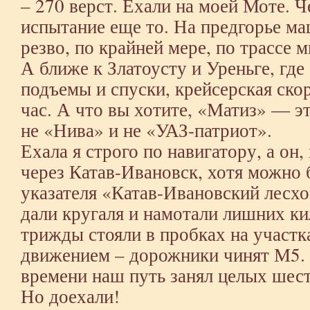
– 270 верст. Ехали на моей Моте. 
испытание еще то. На предгорье м
резво, по крайней мере, по трассе 
А ближе к Златоусту и Уреньге, гд
подъемы и спуски, крейсерская ско
час. А что вы хотите, «Матиз» — э
не «Нива» и не «УАЗ-патриот».
Ехала я строго по навигатору, а он,
через Катав-Ивановск, хотя можно 
указателя «Катав-Ивановский лесхо
дали кругаля и намотали лишних ки
трижды стояли в пробках на участк
движением – дорожники чинят М5. 
времени наш путь занял целых шест
Но доехали!