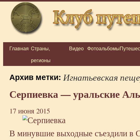
Главная
Cтраны,
Видео
Фотоальбомы
Путешес
Перейти
регионы
к
содержимому
Игнатьевская пещ
Архив метки:
Серпиевка — уральские Ал
17 июня 2015
В минувшие выходные съездили в С