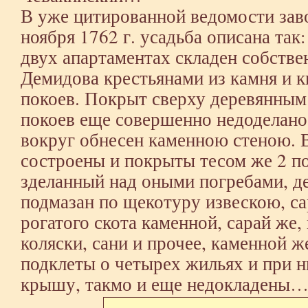
В уже цитированной ведомости зав
ноября 1762 г. усадьба описана та
двух апартаментах складен собств
Демидова крестьянами из камня и к
покоев. Покрыт сверху деревянным
покоев еще совершенно недоделано.
вокруг обнесен каменною стеною. В
состроены и покрыты тесом же 2 по
зделанный над оными погребами, д
подмазан по щекотуру извескою, са
рогатого скота каменной, сарай же,
коляски, сани и прочее, каменной ж
подклеты о четырех жильях и при н
крышу, такмо и еще недокладены…