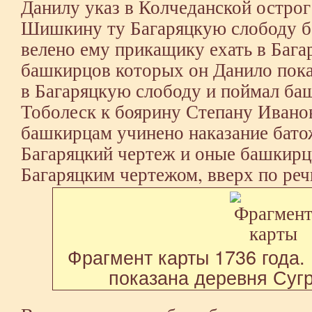
Данилу указ в Колчеданской остро
Шишкину ту Багаряцкую слободу бе
велено ему прикащику ехать в Бага
башкирцов которых он Данило пока
в Багаряцкую слободу и поймал ба
Тоболеск к боярину Степану Иванов
башкирцам учинено наказание батож
Багаряцкий чертеж и оные башкирц
Багаряцким чертежом, вверх по реч
Фрагмент карты 1736 года.
показана деревня Сугр