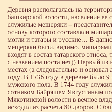
Деревня располагалась на террито
башкирской волости, население ее 
служилые мещеряки – представител
основу которого составляли мишари,
могли и татары и русские… В данн
мещеряки были, видимо, мишарями
входят в состав татарского этноса,
с названием поста нет)) Первый из 
местах (а следовательно и основал
году. В 1736 году в деревне было 9
мужского пола. В 1744 году служил
сотником Байряшем Явгустиным по
Мякотинской волости в вечное вла
исходил из расчета 80 дворов. С б