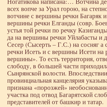
Ногатикова написана:… Вотчина де 
всех вопче за Урал горою, на степн
вотчине с вершины речки Багаряк и 
вершины речки Елганды (совр. Боевк
устья той речки по речку Казиганд
да на вершины речки Уйлабасты и до
Сесер (Сысерть – Г.С.) на сосняг а
речки Исеть и с вершины Исети на р
вершины». То есть территория, отв
слободу, в большей части приходил
Сынрянской волости. Впоследствии,
провинциальная канцелярия указыва
признана «порозжей» необоснованн
участка под отвод Багарятской сло
представителей от башкир и татар.