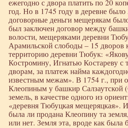
ежегодно с двора платить по 20 копе
год. Но в 1745 году в деревне было
договорные деньги мещерякам было
был заключен договор между башк
волости, мещеряками деревни Тюбу
Арамильской слободы – 15 дворов к
территорию деревни Тюбук: «Яков
Костромину, Игнатью Костареву с т
дворам, за платеж найма каждогодно
известным межам». В 1754 г., при 
Клеопиным у башкир Салзаутской (
земель, в качестве одного из ориен
«деревня Тюбуцкая мещеряцкая». И
была ли продана Клеопину та земля,
или нет. Земля эта, вроде как был