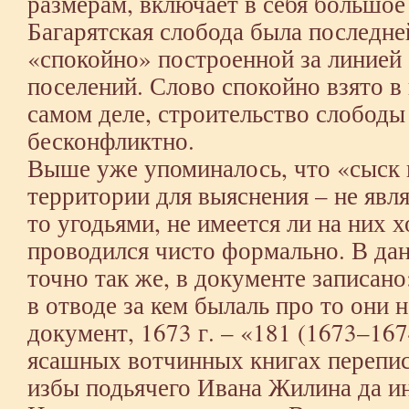
размерам, включает в себя большое
Багарятская слобода была последне
«спокойно» построенной за линие
поселений. Слово спокойно взято в
самом деле, строительство слободы
бесконфликтно.
Выше уже упоминалось, что «сыск и
территории для выяснения – не явл
то угодьями, не имеется ли на них х
проводился чисто формально. В дан
точно так же, в документе записано
в отводе за кем былаль про то они 
документ, 1673 г. – «181 (1673–167
ясашных вотчинных книгах перепи
избы подьячего Ивана Жилина да и