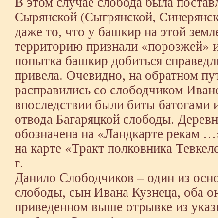
В этом случае слобода была постав
Сырянской (Сыгрянской, Синерянск
даже то, что у башкир на этой земл
территорию признали «порозжей» и 
попытка башкир добиться справедли
привела. Очевидно, на обратном пу
расправились со слободчиком Иван
впоследствии были биты батогами 
отвода Багаряцкой слободы. Деревн
обозначена на «Ландкарте рекам …»
на карте «Тракт полковника Тевкел
г.
Данило Слободчиков – один из осн
слободы, сын Ивана Кузнеца, оба о
приведенном выше отрывке из указ