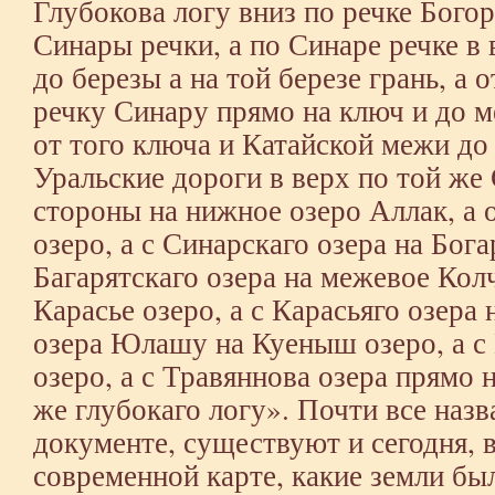
Глубокова логу вниз по речке Бого
Синары речки, а по Синаре речке в 
до березы а на той березе грань, а 
речку Синару прямо на ключ и до м
от того ключа и Катайской межи до 
Уральские дороги в верх по той же 
стороны на нижное озеро Аллак, а 
озеро, а с Синарскаго озера на Бога
Багарятскаго озера на межевое Кол
Карасье озеро, а с Карасьяго озера 
озера Юлашу на Куеныш озеро, а с
озеро, а с Травяннова озера прямо н
же глубокаго логу». Почти все назв
документе, существуют и сегодня, 
современной карте, какие земли бы