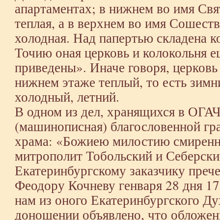
апартаментах; в нижнем во имя Св
теплая, а в верхнем во имя Сошест
холодная. Над папертью складена к
Точию оная церковь и колокольня е
приведены». Иначе говоря, церков
нижнем этаже теплый, то есть зимн
холодный, летний.
В одном из дел, хранящихся в ОГАЧ
(машинописная) благословенной гр
храма: «Божиею милостию смиренн
митрополит Тобольский и Себерски
Екатеринбургскому заказчику преч
Феодору Кочневу генваря 28 дня 17
нам из оного Екатеринбургского Д
доношении объявлено, что обложенн