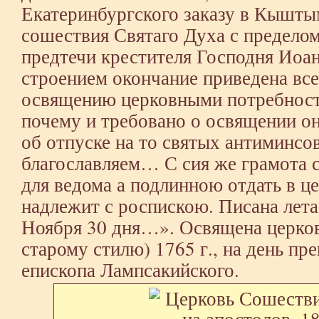
Екатеринбургского заказу в Кышты
сошествия Святаго Духа с пределом
предтечи крестителя Господня Иоа
строением окончание приведена в
освящению церковными потребност
почему и требовано о освящении он
об отпуске на то святых антиминсов
благославляем… С сия же грамота с
для ведома а подлинною отдать в ц
надлежит с роспискою. Писана лета
Ноября 30 дня…». Освящена церков
старому стилю) 1765 г., на день п
епископа Лампсакийского.