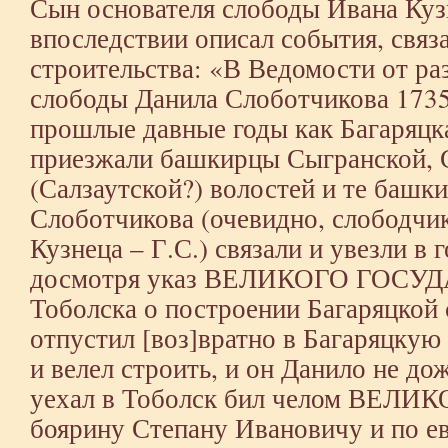
Сын основателя слободы Ивана Куз
впоследствии описал события, связ
строительства: «В Ведомости от ра
слободы Данила Слоботчикова 1735 
прошлые давные годы как Багаряцк
приезжали башкирцы Сыгранской,
(Салзаутской?) волостей и те башк
Слоботчикова (очевидно, слободчик
Кузнеца – Г.С.) связали и увезли в
досмотря указ ВЕЛИКОГО ГОСУДА
Тоболска о построении Багаряцкой 
отпустил [воз]вратно в Багаряцкую
и велел строить, и он Данило не до
уехал в Тоболск бил челом ВЕ
боярину Степану Ивановичу и по е