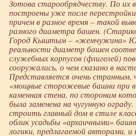
Зотова старообрядчеству. По их в
построены уже после перестройки 
причем в разное время – такой выв
разного диаметра башен. (Старико
Город Кыштым – «жемчужина» Южн
реальности диаметр башен соотв
служебных корпусов (флигелей) по
сооружались, о чем сказано в нас
Представляется очень странным, 
«мощные сторожевые башни при въ
каменная стена, по сторонам кот
была заменена на чугунную ограду.
строить главный дом в стиле клас
облик усадьбы «архаичными» башня
логики, предлагаемой авторами, и 