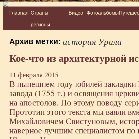
Главная
Cтраны,
Видео
Фотоальбомы
Путешес
Перейти
регионы
к
содержимому
история Урала
Архив метки:
Кое-что из архитектурной 
11 февраля 2015
В нынешнем году юбилей закладки
завода (1755 г.) и освящения церк
на апостолов. По этому поводу се
Прототип этого текста мы ваяли вм
Михайловичем Свистуновым, истори
наверное лучшим специалистом по 