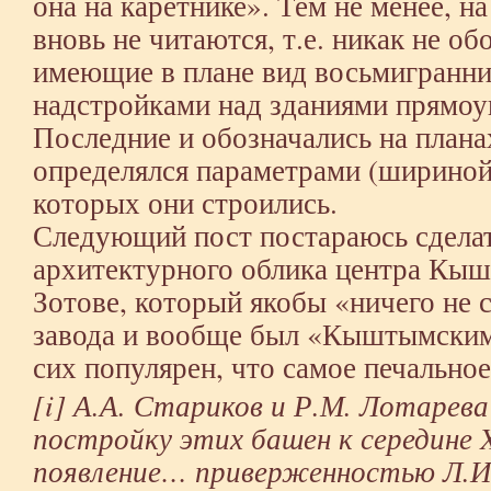
она на каретнике». Тем не менее, на
вновь не читаются, т.е. никак не о
имеющие в плане вид восьмигранник
надстройками над зданиями прямо
Последние и обозначались на план
определялся параметрами (шириной
которых они строились.
Следующий пост постараюсь сделат
архитектурного облика центра Кы
Зотове, который якобы «ничего не 
завода и вообще был «Кыштымским
сих популярен, что самое печаль
[i] А.А. Стариков и Р.М. Лотарев
постройку этих башен к середине X
появление… приверженностью Л.И.