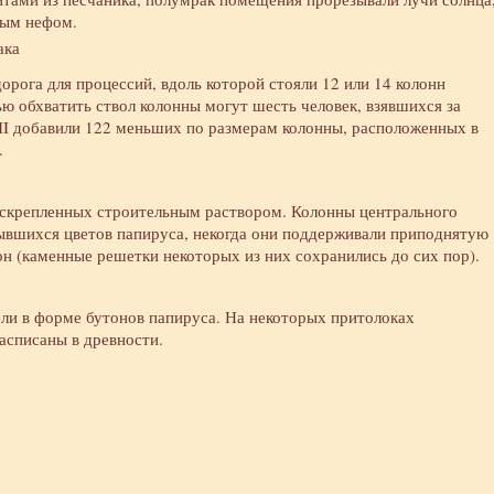
ным нефом.
орога для процессий, вдоль которой стояли 12 или 14 колонн
ью обхватить ствол колонны могут шесть человек, взявшихся за
с II добавили 122 меньших по размерам колонны, расположенных в
.
, скрепленных строительным раствором. Колонны центрального
ывшихся цветов папируса, некогда они поддерживали приподнятую
н (каменные решетки некоторых из них сохранились до сих пор).
ли в форме бутонов папируса. На некоторых притолоках
асписаны в древности.