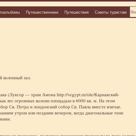
тоальбомы
Путешественники
Путешествия
Советы туристам
 колонный зал.
нака (Луксор — храм Амона
http://vegypt.ru/site/Карнакский-
как лес огромных колонн площадью в 6000 кв. м. На этом
бор Св. Петра и лондонский собор Св. Павла вместе взятые.
анним утром или поздним вечером, когда диагональные тени
нами.
итами из песчаника, полумрак помещения прорезывали лучи солнца