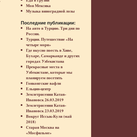
Моя Мексика
Музыка виноградной лозы
Последние публикации:
На авто в Турцию. Три дня по
России.
Турция. Путешествие «На
четыре моря»
Где вкусно поесть в Хиве,
Бухаре, Самарканде и других
городах Узбекистана
Прекрасные места в
Узбекистане, которые мы
планируем посетить
Гонконгские вафли
Ельцин-центр
Землетрясения Катав-
Ивановск 26.03.2019
Землетрясения Катав-
Ивановск 23.03.2019
Вокруг Иссык-Куля (май
2018)
Старая Москва на
«Мосфильме»