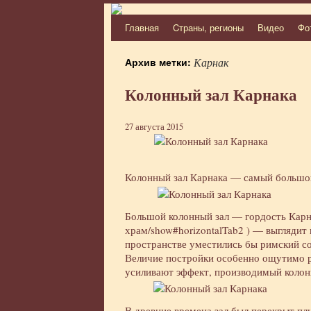
Главная
Cтраны, регионы
Видео
Фо
Перейти
к
Архив метки:
Карнак
содержимому
Колонный зал Карнака
27 августа 2015
Колонный зал Карнака — самый большой
Большой колонный зал — гордость Кар
храм/show#horizontalTab2
) — выглядит 
пространстве уместились бы римский со
Величие постройки особенно ощутимо р
усиливают эффект, производимый колон
В древние времена зал был перекрыт пл