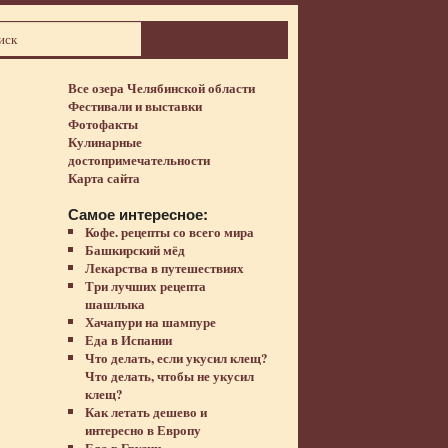
Все озера Челябинской области
Фестивали и выставки
Фотофакты
Кулинарные
достопримечательности
Карта сайта
Самое интересное:
Кофе. рецепты со всего мира
Башкирский мёд
Лекарства в путешествиях
Три лучших рецепта
шашлыка
Хачапури на шампуре
Еда в Испании
Что делать, если укусил клещ?
Что делать, чтобы не укусил
клещ?
Как летать дешево и
интересно в Европу
,
Еда в Грузии