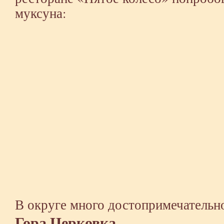
муксуна:
В округе много достопримечательн
Гора Церковка