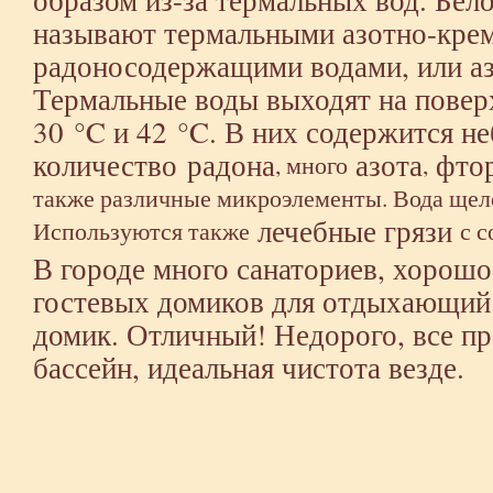
называют термальными азотно-кре
радоносодержащими водами, или а
Термальные воды выходят на повер
30 °C и 42 °C. В них содержится н
количество радона
азота
фто
, много
,
также различные микроэлементы. Вода щел
лечебные грязи
Используются также
с с
В городе много санаториев, хорошо
гостевых домиков для отдыхающий
домик. Отличный! Недорого, все пр
бассейн, идеальная чистота везде.