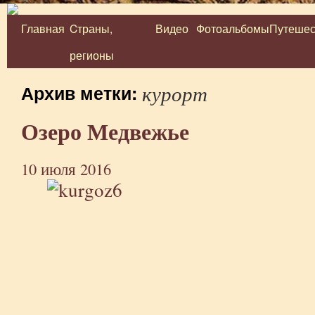
Главная
Cтраны,
Видео
Фотоальбомы
Путешес
Перейти
регионы
к
содержимому
курорт
Архив метки:
Озеро Медвежье
10 июля 2016