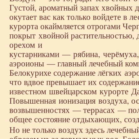
Густой, ароматный запах хвойных д
окутает вас как только войдете в л
курорта окаймляется отрогами Черг
покрыт хвойной растительностью, 
орехом и
кустарниками — рябина, черёмуха,
аэроионы — главный лечебный комп
Белокурихе содержание лёгких аэро
что вдвое превышает их содержани
известном швейцарском курорте Да
Повышенная ионизация воздуха, о
возвышенностях — террасах — пол
общее состояние отдыхающих, созд
Но не только воздух здесь лечебны
образом из-за термальных вод. Бел