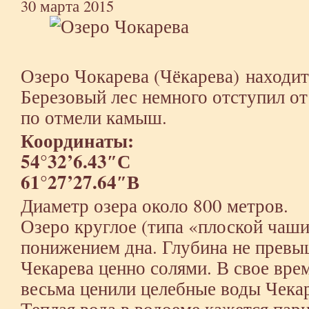
30 марта 2015
Озеро Чокарева (Чёкарева) находит
Березовый лес немного отступил от
по отмели камыш.
Координаты:
54°32’6.43″С
61°27’27.64″В
Диаметр озера около 800 метров.
Озеро круглое (типа «плоской чаши
понижением дна. Глубина не превы
Чекарева ценно солями. В свое вр
весьма ценили целебные воды Чекар
Теплая вода в водоеме кажется парн