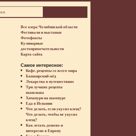
Все озера Челябинской области
Фестивали и выставки
Фотофакты
Кулинарные
достопримечательности
Карта сайта
Самое интересное:
Кофе. рецепты со всего мира
Башкирский мёд
Лекарства в путешествиях
Три лучших рецепта
шашлыка
Хачапури на шампуре
Еда в Испании
Что делать, если укусил клещ?
Что делать, чтобы не укусил
клещ?
Как летать дешево и
интересно в Европу
Еда в Грузии