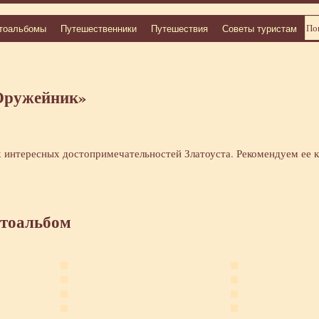
тоальбомы
Путешественники
Путешествия
Советы туристам
Оружейник»
интересных достопримечательностей Златоуста. Рекомендуем ее к
отоальбом