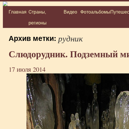
Главная
Cтраны,
Видео
Фотоальбомы
Путешес
Перейти
регионы
к
содержимому
рудник
Архив метки:
Слюдорудник. Подземный м
17 июля 2014