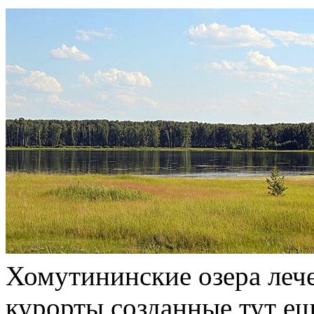
Хомутининские озера леч
курорты созданные тут еще