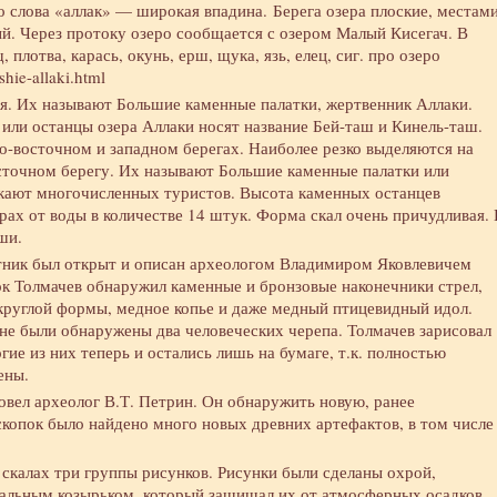
о слова «аллак» — широкая впадина. Берега озера плоские, местам
й. Через протоку озеро сообщается с озером Малый Кисегач. В
лотва, карась, окунь, ерш, щука, язь, елец, сиг. про озеро
shie-allaki.html
я. Их называют Большие каменные палатки, жертвенник Аллаки.
или останцы озера Аллаки носят название Бей-таш и Кинель-таш.
го-восточном и западном берегах. Наиболее резко выделяются на
сточном берегу. Их называют Большие каменные палатки или
кают многочисленных туристов. Высота каменных останцев
трах от воды в количестве 14 штук. Форма скал очень причудливая.
ши.
тник был открыт и описан археологом Владимиром Яковлевичем
ок Толмачев обнаружил каменные и бронзовые наконечники стрел,
круглой формы, медное копье и даже медный птицевидный идол.
ине были обнаружены два человеческих черепа. Толмачев зарисовал
ие из них теперь и остались лишь на бумаге, т.к. полностью
ены.
овел археолог В.Т. Петрин. Он обнаружить новую, ранее
скопок было найдено много новых древних артефактов, в том числе
 скалах три группы рисунков. Рисунки были сделаны охрой,
кальным козырьком, который защищал их от атмосферных осадков.