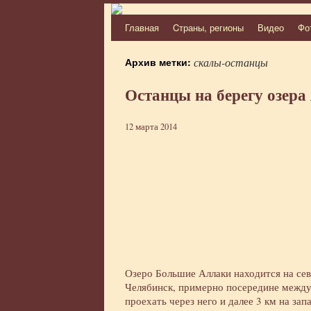
Главная
Cтраны, регионы
Видео
Фо
Перейти
к
Архив метки:
скалы-останцы
содержимому
Останцы на берегу озера
12 марта 2014
Озеро Большие Аллаки находится на сев
Челябинск, примерно посередине между
проехать через него и далее 3 км на за