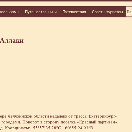
тоальбомы
Путешественники
Путешествия
Советы туристам
 Аллаки
ере Челябинской области недалеко от трассы Екатеринбург-
 городами. Поворот в сторону поселка «Красный партизан»,
пад. Координаты: 55°57’35.28″С, 60°55’24.93″В.