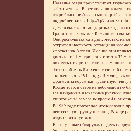
Название озера происходит от тюркског
заболоченные. Берег песчано-каменисты
озере большие Аллаки много рыбы: лещ, п
подробнее здесь:
http://kp74.ru/ozero-bol
Даже издалека останцы резко выделяютс
Гранитные скалы или Каменные палатки 
Они располагаются в двух местах: на ю
открытой местности останцы на юго-во
жертвенник Аллаки. Именно они привле
достигает 11 метров, они стоят в 52 ме
них есть отверстия, гроты, каменные ча
Этот необычный археологический памя
Толмачевым в 1914 году. В ходе раскоп
фрагменты керамики, гранитную плиту 
Кроме того, в озере на небольшой глуб
все найденные наскальные рисунки. Мног
уничтожены: замазаны краской и закопч
В 1969 году повторное исследование пр
неизвестную группу писаниц. В ходе ра
изделия из хрусталя.
Всего ученые обнаружили здесь на двух
большинство рисунков находятся под с