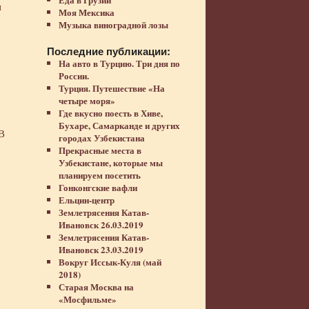
и
Моя Мексика
Музыка виноградной лозы
Последние публикации:
На авто в Турцию. Три дня по
России.
Турция. Путешествие «На
четыре моря»
Где вкусно поесть в Хиве,
Бухаре, Самарканде и других
 В
городах Узбекистана
Прекрасные места в
Узбекистане, которые мы
планируем посетить
Гонконгские вафли
Ельцин-центр
Землетрясения Катав-
Ивановск 26.03.2019
Землетрясения Катав-
Ивановск 23.03.2019
Вокруг Иссык-Куля (май
2018)
Старая Москва на
«Мосфильме»