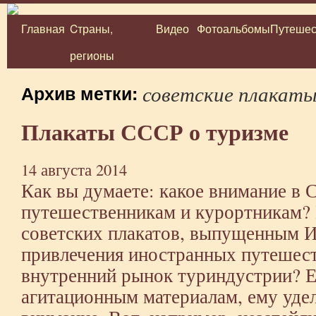
Главная
Cтраны,
Видео
Фотоальбомы
Путешес
Перейти
регионы
к
содержимому
советские плакат
Архив метки:
Плакаты СССР о туризме
14 августа 2014
Как вы думаете: какое внимание в 
путешественникам и курортникам? 
советских плакатов,
выпущенным И
привлечения иностранных путешес
внутренний рынок туриндустрии? Е
агитационным материалам, ему уде