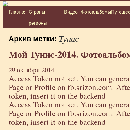
Главная
Cтраны,
Видео
Фотоальбомы
Путешес
Перейти
регионы
к
содержимому
Тунис
Архив метки:
Мой Тунис-2014. Фотоальбо
29 октября 2014
Access Token not set. You can genera
Page or Profile on
fb.srizon.com
. Aft
token, insert it on the backend
Access Token not set. You can genera
Page or Profile on
fb.srizon.com
. Aft
token, insert it on the backend