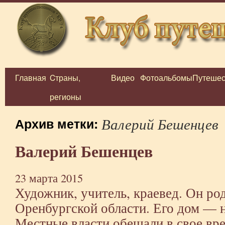
Главная
Cтраны,
Видео
Фотоальбомы
Путешес
Перейти
регионы
к
содержимому
Валерий Бешенцев
Архив метки:
Валерий Бешенцев
23 марта 2015
Художник, учитель, краевед. Он ро
Оренбургской области. Его дом — 
Местные власти обещали в свое вре