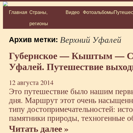
Главная
Cтраны,
Видео
Фотоальбомы
Путешес
Перейти
регионы
к
содержимому
Верхний Уфалей
Архив метки:
Губернское — Кыштым — С
Уфалей. Путешествие выход
12 августа 2014
Это путешествие было нашим пер
дня. Маршрут этот очень насыщенн
типу достопримечательностей: исто
памятники природы, техногенные о
Читать далее »