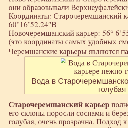
они образовывали Верхнеуфалейски
Координаты: Старочеремшанский ка
60°16’52.24″В
Новочеремшанский карьер: 56° 6’5
(это координаты самых удобных с
Черемшанские карьеры являются п
Вода в Старочеремшанско
голубая
Старочеремшанский карьер
полно
его склоны поросли соснами и бере
голубая, очень прозрачна. Подход к