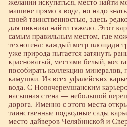
желании искупаться, место найти мо
машине прямо к воде, но надо знать
своей таинственностью, здесь редко
для пикника найти тяжело. Этот ка
самым правильным местом, где мо
техногена: каждый метр площади тр
уже природа пытается затянуть ран
красноватый, местами белый, мест
пособирать коллекцию минералов, 
камушки. Из всех уфалейских карье
вода. С Новочеремшанским карьеро
насыпная стена — небольшой переш
дорога. Именно с этого места откры
таинственные подводные сады карь
место дайверов Челябинской и Свер