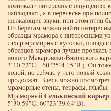
возникали интересные ощущения: ка
наблюдают, а в перелеске при полн
щелкающие звуки, при этом птиц бы
По берегам можно найти интересны
образцы мрамора с интересными уз
сахар мраморные кусочки, попадает
образцов мрамора лучше проехать 
нового Макаровско-Вязовского карь
3’10.22″С; 60°25’4.15″В ). Он тож
водой, но сейчас у него новый хоз
продолжат. Здесь можно посмотре
мраморные стены, террасы, глыбы.
Селькинский карьер
Мраморный
5’30.59″С; 60°23’39.64″В).