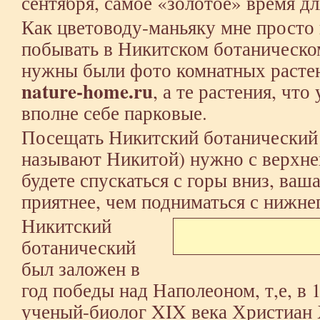
сентября, самое «золотое» время д
Как цветоводу-маньяку мне просто
побывать в Никитском ботаническо
нужны были фото комнатных растен
nature-home.ru
, а те растения, чт
вполне себе парковые.
Посещать Никитский ботанический 
называют Никитой) нужно с верхнег
будете спускаться с горы вниз, ваш
приятнее, чем подниматься с нижнег
Никитский
ботанический
был заложен в
год победы над Наполеоном, т,е, в 
ученый-биолог XIX века Христиан 