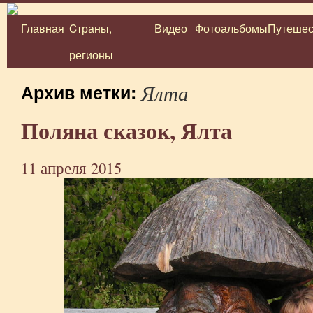
Главная
Cтраны,
Видео
Фотоальбомы
Путешес
Перейти
регионы
к
содержимому
Ялта
Архив метки:
Поляна сказок, Ялта
11 апреля 2015