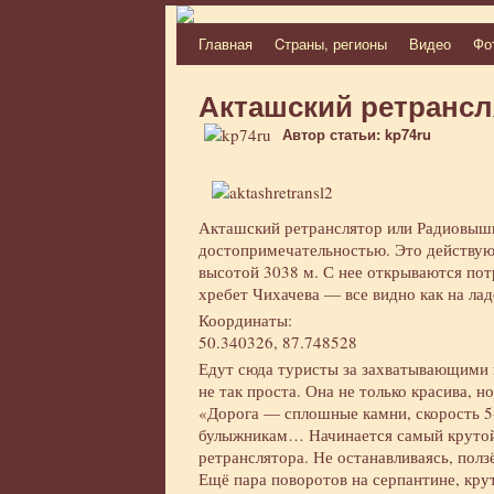
Главная
Cтраны, регионы
Видео
Фо
Перейти
к
Акташский ретрансл
содержимому
Автор статьи: kp74ru
Акташский ретранслятор или Радиовышк
достопримечательностью. Это действую
высотой 3038 м. С нее открываются по
хребет Чихачева — все видно как на лад
Координаты:
50.340326, 87.748528
Едут сюда туристы за захватывающими 
не так проста. Она не только красива, н
«Дорога — сплошные камни, скорость 5-
булыжникам… Начинается самый крутой 
ретранслятора. Не останавливаясь, пол
Ещё пара поворотов на серпантине, кру