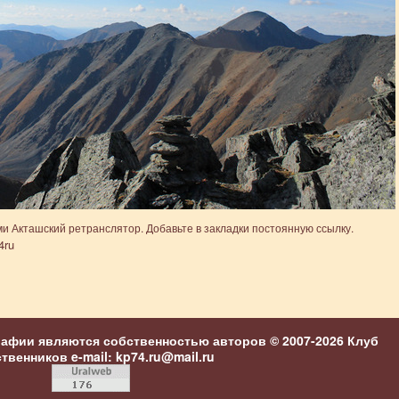
ми
Акташский ретранслятор
. Добавьте в закладки
постоянную ссылку
.
4ru
рафии являются собственностью авторов © 2007-2026
Клуб
ственников
e-mail: kp74.ru@mail.ru