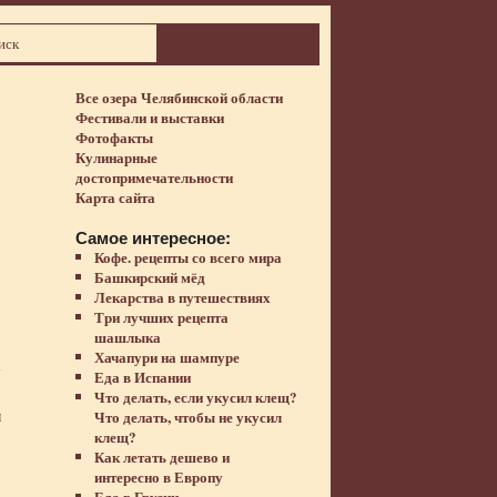
Все озера Челябинской области
Фестивали и выставки
Фотофакты
Кулинарные
достопримечательности
Карта сайта
Самое интересное:
Кофе. рецепты со всего мира
Башкирский мёд
Лекарства в путешествиях
Три лучших рецепта
шашлыка
Хачапури на шампуре
у
Еда в Испании
Что делать, если укусил клещ?
м
Что делать, чтобы не укусил
клещ?
Как летать дешево и
интересно в Европу
Еда в Грузии