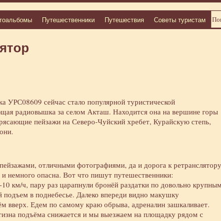
тоальбомы
Путешественники
Путешествия
Советы туристам
ятор
а УРС08609 сейчас стало популярной туристической
щая радиовышка за селом Акташ. Находится она на вершине горы
трясающие пейзажи на Северо-Чуйский хребет, Курайскую степь,
они.
пейзажами, отличными фотографиями, да и дорога к ретранслятор
о и немного опасна. Вот что
пишут путешественники
:
10 км/ч, пару раз царапнули бронёй раздатки по довольно крупны
подъем в поднебесье. Далеко впереди видно макушку
зём вверх. Едем по самому краю обрыва, адреналин зашкаливает.
тизна подъёма снижается и мы выезжаем на площадку рядом с