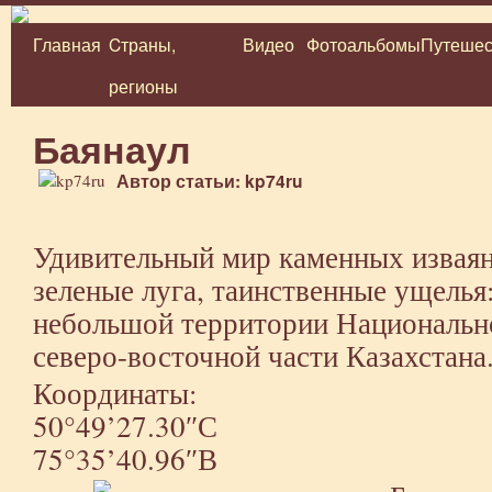
Главная
Cтраны,
Видео
Фотоальбомы
Путешес
Перейти
регионы
к
содержимому
Баянаул
Автор статьи: kp74ru
Удивительный мир каменных изваян
зеленые луга, таинственные ущелья:
небольшой территории Национально
северо-восточной части Казахстана
Координаты:
50°49’27.30″С
75°35’40.96″В