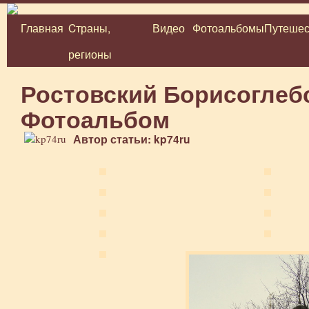
Главная
Cтраны,
Видео
Фотоальбомы
Путешес
Перейти
регионы
к
содержимому
Ростовский Борисоглеб
Фотоальбом
Автор статьи: kp74ru