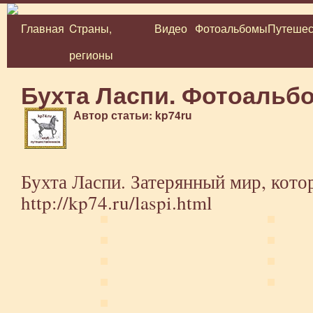
Главная
Cтраны,
Видео
Фотоальбомы
Путешес
Перейти
регионы
к
содержимому
Бухта Ласпи. Фотоальб
Автор статьи: kp74ru
Бухта Ласпи. Затерянный мир, кото
http://kp74.ru/laspi.html