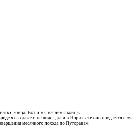
ать с конца. Вот и мы начнём с конца.
оде я его даже и не видел, да и в Норильске оно продается в о
авершения месячного похода по Путоранам.