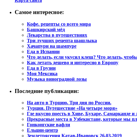
Карта сайта
Самое интересное:
Кофе. рецепты со всего мира
Башкирский мёд
Лекарства в путешествиях
Три лучших рецепта шашлыка
Хачапури на шампуре
Еда в Испании
Что делать, если укусил клещ? Что делать, чтоб
Как летать дешево и интересно в Европу
Еда в Грузии
Моя Мексика
Музыка виноградной лозы
Последние публикации:
На авто в Турцию. Три дня по России.
Турция. Путешествие «На четыре моря»
Где вкусно поесть в Хиве, Бухаре, Самарканде и 
Прекрасные места в Узбекистане, которые мы п
Гонконгские вафли
Ельцин-центр
Землетрясения Катав-Ивановск 26.03.2019