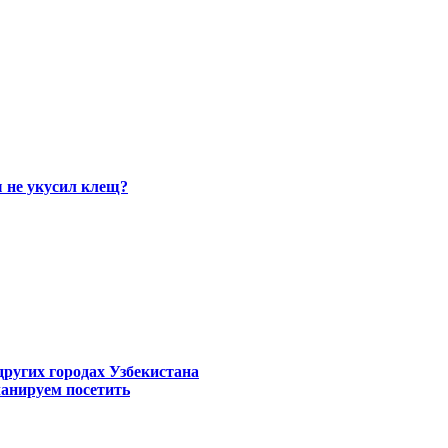
ы не укусил клещ?
других городах Узбекистана
ланируем посетить