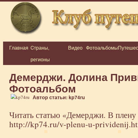
Главная
Cтраны,
Видео
Фотоальбомы
Путешес
Перейти
регионы
к
содержимому
Демерджи. Долина Прив
Фотоальбом
Автор статьи: kp74ru
Читать статью «Демерджи. В плену 
http://kp74.ru/v-plenu-u-prividenij.h