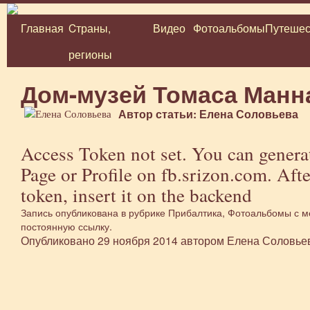
Главная
Cтраны,
Видео
Фотоальбомы
Путешес
Перейти
регионы
к
содержимому
Дом-музей Томаса Манн
Автор статьи: Елена Соловьева
Access Token not set. You can genera
Page or Profile on
fb.srizon.com
. Aft
token, insert it on the backend
Запись опубликована в рубрике
Прибалтика
,
Фотоальбомы
с м
постоянную ссылку
.
Опубликовано
29 ноября 2014
автором
Елена Соловье