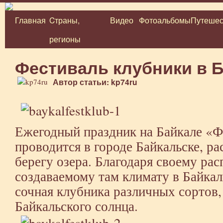
Главная
Cтраны,
Видео
Фотоальбомы
Путешес
Перейти
регионы
к
содержимому
Фестиваль клубники в 
Автор статьи: kp74ru
Ежегодный праздник на Байкале «Ф
проводится в городе Байкальске, р
берегу озера. Благодаря своему ра
создаваемому там климату в Байкаль
сочная клубника различных сортов,
Байкальского солнца.