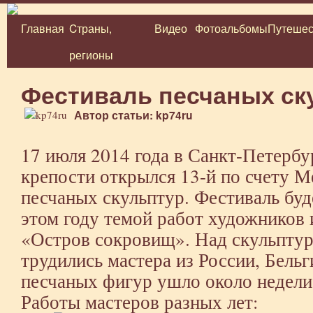
Главная
Cтраны,
Видео
Фотоальбомы
Путешес
Перейти
регионы
к
содержимому
Фестиваль песчаных ск
Автор статьи: kp74ru
17 июля 2014 года в Санкт-Петербу
крепости открылся 13-й по счету 
песчаных скульптур. Фестиваль буде
этом году темой работ художников 
«Остров сокровищ». Над скульптура
трудились мастера из России, Бельг
песчаных фигур ушло около недели
Работы мастеров разных лет: