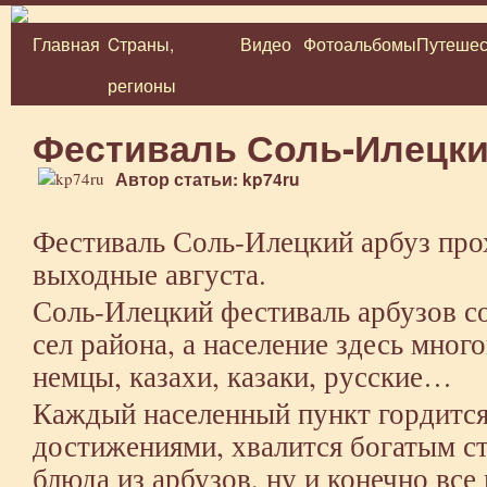
Главная
Cтраны,
Видео
Фотоальбомы
Путешес
Перейти
регионы
к
содержимому
Фестиваль Соль-Илецки
Автор статьи: kp74ru
Фестиваль Соль-Илецкий арбуз про
выходные августа.
Соль-Илецкий фестиваль арбузов со
сел района, а население здесь мног
немцы, казахи, казаки, русские…
Каждый населенный пункт гордитс
достижениями, хвалится богатым ст
блюда из арбузов, ну и конечно все 