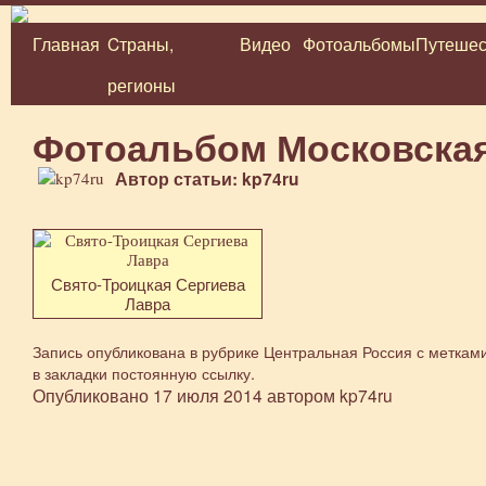
Главная
Cтраны,
Видео
Фотоальбомы
Путешес
Перейти
регионы
к
содержимому
Фотоальбом Московская
Автор статьи: kp74ru
Свято-Троицкая Сергиева
Лавра
Запись опубликована в рубрике
Центральная Россия
с меткам
в закладки
постоянную ссылку
.
Опубликовано
17 июля 2014
автором
kp74ru