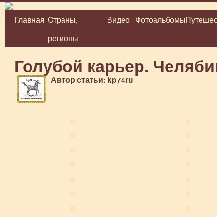
Главная
Cтраны,
Видео
Фотоальбомы
Путешес
Перейти
регионы
к
содержимому
Голубой карьер. Челяб
Автор статьи: kp74ru