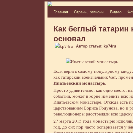
Главная
Cтраны, регионы
Видео
Фо
Перейти
к
Как беглый татарин
содержимому
основал
Автор статьи: kp74ru
Если верить самому популярному мифу, 
как татарский военачальник Чет, проме
Ипатьевский монастырь
.
Просто удивительно, как одно место, н
событий, может в корне изменить всю ис
Ипатьевском монастыре. Отсюда есть п
царствованием Бориса Годунова, но и р
революционеры расстреляли всю царску
27 марта 2015 года монастырю исполнило
год, до сих пор часто оспаривается уч
будем придерживаться именно самой по