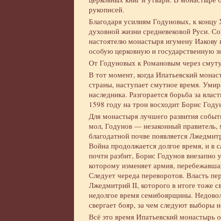
рукописей.
Благодаря усилиям Годуновых, к концу 
духовной жизни средневековой Руси. С
настоятелю монастыря игумену Иакову в
особую церковную и государственную з
От Годуновых к Романовым через смут
В тот момент, когда Ипатьевский монас
страны, наступает смутное время. Умир
наследника. Разгорается борьба за влас
1598 году на трон восходит Борис Году
Для монастыря лучшего развития событи
мол, Годунов — незаконный правитель, 
благодатной почве появляется Лжедмитр
Война продолжается долгое время, и в 
почти разбит, Борис Годунов внезапно 
которому изменяет армия, перебежавша
Следует череда переворотов. Власть пе
Лжедмитрий II, которого в итоге тоже с
недолгое время семибоярщины. Недовол
свергает бояр, за чем следуют выборы н
Всё это время Ипатьевский монастырь о