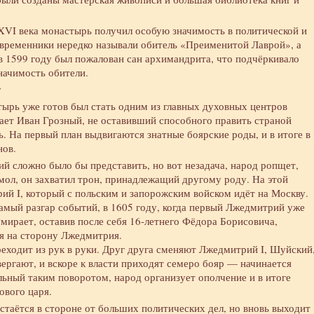
XVI века монастырь получил особую значимость в политической и
овременники нередко называли обитель «Преименитой Лаврой», а
 1599 году был пожалован сан архимандрита, что подчёркивало
начимость обители.
у
тырь уже готов был стать одним из главных духовных центров
ает Иван Грозный, не оставивший способного править страной
ть. На первый план выдвигаются знатные боярские роды, и в итоге в
нов.
й сложно было бы представить, но вот незадача, народ ропщет,
мол, он захватил трон, принадлежащий другому роду. На этой
ий I, который с польским и запорожским войском идёт на Москву.
самый разгар событий, в 1605 году, когда первый Лжедмитрий уже
умирает, оставив после себя 16-летнего Фёдора Борисовича,
я на сторону Лжедмитрия.
реходит из рук в руки. Друг друга сменяют Лжедмитрий I, Шуйский
вергают, и вскоре к власти приходят семеро бояр — начинается
ьный таким поворотом, народ организует ополчение и в итоге
ового царя.
стаётся в стороне от больших политических дел, но вновь выходит