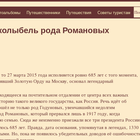
тоальбомы
Путешественники
Путешествия
Советы туристам
 колыбель рода Романовых
то 27 марта 2015 года исполняется ровно 685 лет с того момента,
нявший Золотую Орду на Москву, основал легендарный
аходящееся на почтительном отдалении от центра всех важных
торию такого великого государства, как Россия. Речь идёт об
ошёл не только род Годуновых, увенчавшийся недолгим
од Романовых, который прервался лишь в 1917 году, когда
ю семью. Сюда же неизменно приезжали все три президента России
сь 685 лет. Правда, дата основания, упомянутая в легендах, 1330
ёными. Но, пока не появилось убедительных доводов её ошибочности
пулярной версии.