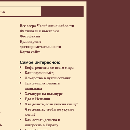
Все озера Челябинской области
Фестивали и выставки
Фотофакты
Кулинарные
достопримечательности
Карта сайта
Самое интересное:
Кофе. рецепты со всего мира
Башкирский мёд
Лекарства в путешествиях
Три лучших рецепта
шашлыка
Хачапури на шампуре
Еда в Испании
Что делать, если укусил клещ?
Что делать, чтобы не укусил
.
клещ?
Как летать дешево и
,
интересно в Европу
Еда в Грузии