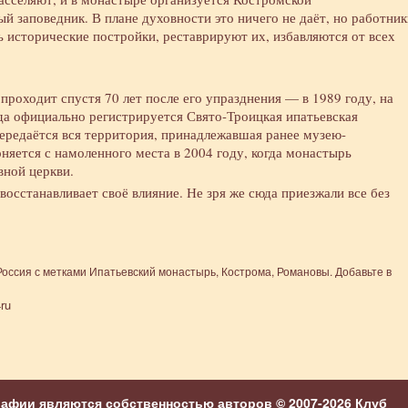
й заповедник. В плане духовности это ничего не даёт, но работник
 исторические постройки, реставрируют их, избавляются от всех
проходит спустя 70 лет после его упразднения — в 1989 году, на
ода официально регистрируется Свято-Троицкая ипатьевская
ередаётся вся территория, принадлежавшая ранее музею-
няется с намоленного места в 2004 году, когда монастырь
вной церкви.
осстанавливает своё влияние. Не зря же сюда приезжали все без
Россия
с метками
Ипатьевский монастырь
,
Кострома
,
Романовы
. Добавьте в
ru
рафии являются собственностью авторов © 2007-2026
Клуб