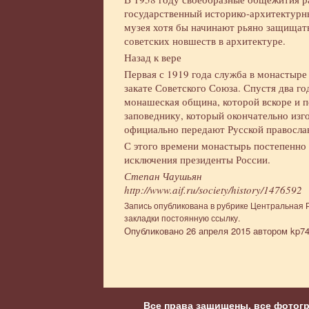
государственный историко-архитектурны
музея хотя бы начинают рьяно защищать
советских новшеств в архитектуре.
Назад к вере
Первая с 1919 года служба в монастыре 
закате Советского Союза. Спустя два г
монашеская община, которой вскоре и п
заповеднику, который окончательно изго
официально передают Русской правосла
С этого времени монастырь постепенно в
исключения президенты России.
Степан Чаушьян
http://www.aif.ru/society/history/1476592
Запись опубликована в рубрике
Центральная 
закладки
постоянную ссылку
.
Опубликовано
26 апреля 2015
автором
kp74
Все права защищены, все фотог