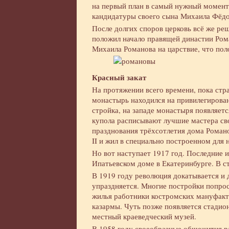
на первый план в самый нужный момент.
кандидатуры своего сына Михаила Фёдор
После долгих споров церковь всё же р
положил начало правящей династии Ром
Михаила Романова на царствие, что по
Красный закат
На протяжении всего времени, пока стр
монастырь находился на привилегирова
стройка, на западе монастыря появляет
купола расписывают лучшие мастера сво
празднования трёхсотлетия дома Роман
II и жил в специально построенном для 
Но вот наступает 1917 год. Последние и
Ипатьевском доме в Екатеринбурге. В с
В 1919 году революция докатывается и 
упраздняется. Многие постройки попрос
жилья работники костромских мануфакт
казармы. Чуть позже появляется стадио
местный краеведческий музей.
В 1958 году своеобразные общежития р