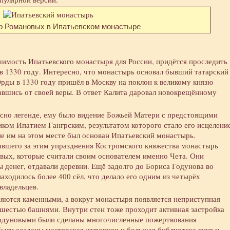
р Романовых в Ипатьевском монастыре
чимость Ипатьевского монастыря для России, придётся проследить
в 1330 году. Интересно, что монастырь основал бывший татарский
Орды в 1330 году пришёл в Москву на поклон к великому князю
авшись от своей веры. В ответ Калита даровал новокрещённому
асно легенде, ему было видение Божьей Матери с предстоящими
ом Ипатием Гангрским, результатом которого стало его исцелени
ние им на этом месте был основан Ипатьевский монастырь.
авшего за этим упразднения Костромского княжества монастырь
вых, которые считали своим основателем именно Чета. Они
денег, отдавали деревни. Ещё задолго до Бориса Годунова во
аходилось более 400 сёл, что делало его одним из четырёх
владельцев.
яются каменными, а вокруг монастыря появляется неприступная
 шестью башнями. Внутри стен тоже проходит активная застройка
Годуновыми были сделаны многочисленные пожертвования
были созданы мастерская живописи и большая библиотека книг и