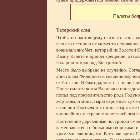
Палаты боя
Татарский след
Чтобы по-настоящему осознать всю зна
всю его историю от момента основания 
военачальник Чет, который из Золотой 
Ивану Калите и принял крещение, отказ
Захарию землю под Костромой.
Место было выбрано не случайно. Согл
апостолом Филиппом и священномученик
от болезни. В благодарность за исцеле
После смерти князя Василия и последов
попал под покровительство рода Годуно
жертвовали монастырю огромные суммы 
владении Ипатьевского монастыря уже н
крупнейших в стране монастырей-земле
Постепенно деревянные постройки смен
каменная стена с большими воротами и
храмами, звонницами. В это же время 
церковных книг и утвари. В монастыре 