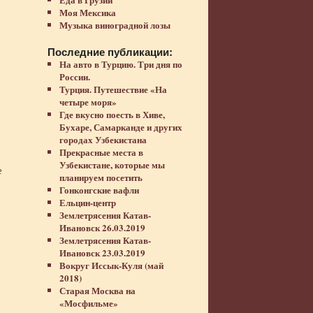
Моя Мексика
Музыка виноградной лозы
Последние публикации:
На авто в Турцию. Три дня по
России.
Турция. Путешествие «На
четыре моря»
Где вкусно поесть в Хиве,
Бухаре, Самарканде и других
городах Узбекистана
Прекрасные места в
Узбекистане, которые мы
е
планируем посетить
Гонконгские вафли
Ельцин-центр
Землетрясения Катав-
Ивановск 26.03.2019
Землетрясения Катав-
Ивановск 23.03.2019
Вокруг Иссык-Куля (май
2018)
Старая Москва на
«Мосфильме»