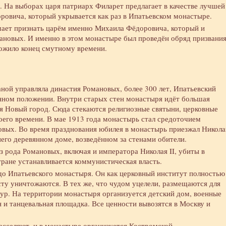
 На выборах царя патриарх Филарет предлагает в качестве лучшей
овича, который укрывается как раз в Ипатьевском монастыре.
ешает признать царём именно Михаила Фёдоровича, который и
ановых. И именно в этом монастыре был проведён обряд призвани
ложило конец смутному времени.
аной управляла династия Романовых, более 300 лет, Ипатьевский
нном положении. Внутри старых стен монастыря идёт большая
ся Новый город. Сюда стекаются религиозные святыни, церковные
его времени. В мае 1913 года монастырь стал средоточием
овых. Во время празднования юбилея в монастырь приезжал Никола
него деревянном доме, возведённом за стенами обители.
з рода Романовых, включая и императора Николая II, убиты в
тране устанавливается коммунистическая власть.
до Ипатьевского монастыря. Он как церковный институт полностью
ту уничтожаются. В тех же, что чудом уцелели, размещаются для
ур. На территории монастыря организуется детский дом, военные
н и танцевальная площадка. Все ценности вывозятся в Москву и
асселяют, и в монастыре организуется Костромской