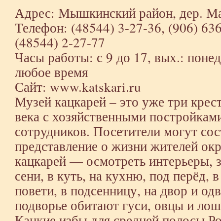
Адрес: Мышкинский район, дер. М
Телефон: (48544) 3-27-36, (906) 636
(48544) 2-27-77
Часы работы: с 9 до 17, вых.: поне
любое время
Сайт: www.katskari.ru
Музей кацкарей – это уже три крес
века с хозяйственными постройками
сотрудников. Посетители могут сос
представление о жизни жителей ок
кацкарей — осмотреть интерьеры, з
сени, в куть, на кухню, под перёд, 
повети, в подсенницу, на двор и о
подворье обитают гуси, овцы и ло
Кацкие избы для средней полосы Р