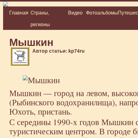
Главная
Cтраны,
Видео
Фотоальбомы
Путешес
Перейти
регионы
к
содержимому
Мышкин
Автор статьи: kp74ru
Мышкин — город на левом, высоко
(Рыбинского водохранилища), напр
Юхоть, пристань.
С середины 1990-х годов Мышкин 
туристическим центром. В городе б