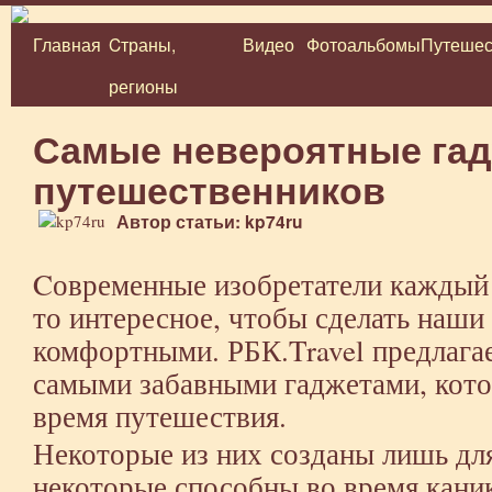
Главная
Cтраны,
Видео
Фотоальбомы
Путешес
Перейти
регионы
к
содержимому
Самые невероятные га
путешественников
Автор статьи: kp74ru
Cовременные изобретатели каждый
то интересное, чтобы сделать наши
комфортными. РБК.Travel предлагае
самыми забавными гаджетами, кото
время путешествия.
Некоторые из них созданы лишь для
некоторые способны во время каник